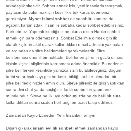
arkadaşlık sitesidir. Sohbet etmek için, yeni insanlarla tanışmak,
paylaşımda bulunmak için kesinlikle tek kuruş ödemeniz
gerekmiyor.
Mynet islami sohbet
de yapabilir, kamera da
açabilir, karşınızdaki insan ile sabaha kadar sohbet edebilirsiniz.
Fark etmez. Yapmak istediğiniz ne olursa olsun Harika sohbet
etmek için para ödemezsiniz. Sohbet Edelim’e girmek için ilk
olarak kişilerin aktif olarak kullandıkları email adresini yazmaları
ve ardından da şifre belirlemeleri gerekmektedir. Şifre
belirlenmesi önemli bir noktadır. Belirlenen şifrenin güçlü olması,
kişinin kişisel bilgilerinin korunması adına önemlidir. Bu nedenle
şifre belirlerken kesinlikle yalnızca sizin bulabileceğiniz, doğum
tarihi ve ardışık sayı gibi herkesin bildiği tarihler olmadan bir
şifre belirlediğinizden emin olun. Siteye şifreniz ile giriş yaptıktan
sonra dini chat ya da seçtiğiniz farklı sohbetleri yapmanız
mümkündür. Siteye ne ilk üye olduğunuzda ne de belli bir süre
kullandıktan sonra sizden herhangi bir ücret talep edilmez.
Zamandan Kayıp Etmeden Yeni İnsanlar Tanıyın
Dışarı çıkarak
islami evlilik sohbeti
etmek zamandan kayıp