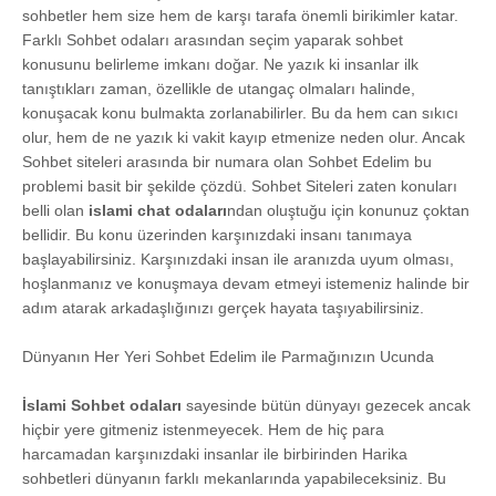
sohbetler hem size hem de karşı tarafa önemli birikimler katar.
Farklı Sohbet odaları arasından seçim yaparak sohbet
konusunu belirleme imkanı doğar. Ne yazık ki insanlar ilk
tanıştıkları zaman, özellikle de utangaç olmaları halinde,
konuşacak konu bulmakta zorlanabilirler. Bu da hem can sıkıcı
olur, hem de ne yazık ki vakit kayıp etmenize neden olur. Ancak
Sohbet siteleri arasında bir numara olan Sohbet Edelim bu
problemi basit bir şekilde çözdü. Sohbet Siteleri zaten konuları
belli olan
islami chat odaları
ndan oluştuğu için konunuz çoktan
bellidir. Bu konu üzerinden karşınızdaki insanı tanımaya
başlayabilirsiniz. Karşınızdaki insan ile aranızda uyum olması,
hoşlanmanız ve konuşmaya devam etmeyi istemeniz halinde bir
adım atarak arkadaşlığınızı gerçek hayata taşıyabilirsiniz.
Dünyanın Her Yeri Sohbet Edelim ile Parmağınızın Ucunda
İslami Sohbet odaları
sayesinde bütün dünyayı gezecek ancak
hiçbir yere gitmeniz istenmeyecek. Hem de hiç para
harcamadan karşınızdaki insanlar ile birbirinden Harika
sohbetleri dünyanın farklı mekanlarında yapabileceksiniz. Bu