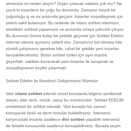
etmenize mi neden oluyor? Dışarı çıkacak vaktiniz yok mu? Ne
yazık ki insanların bir çoğu bu durumda. Zamanın büyük bir
çoğunluğu iş ve ev arasında geçiyor. İnsanlar sosyalleşmek için
yeterli vakit bulamıyor. Bu nedenle de islami sohbet edemiyor,
istedikleri sohbeti yapamıyor ve sonunda ortaya yalnızlık çıkıyor.
Bu durumun önüne kolay bir şekilde geçmek için Sohbet Edelim
internet sitesini açmanız yeterli olur. Zamanınız bol olmasa bile,
sürekli çalışmanız gerekse bile, rahat bir şekilde yeni insanlar
tanıyabileceksiniz. Bütün sohbet türleri için aynı mantık
geçerlidir: vakitten kazanarak yeni insanlar ile tanışmak ve
sosyalleşmenin keyfini çıkarmak!
Sohbet Edelim ile Kendinizi Geliştirmeniz Mümkün
İster
islami sohbet
ederek cinsel konularda bilginizi yenilemek
isteyin, ister tarih, müzik, sanat bu mümkündür. Sohbet EDELİM
entelektüel bir sohbet sitesidir. Yani burada her zaman
konuşacak farklı ve derin konular bulabilirsiniz. İsterseniz
karşınızdaki insanla saatlerce
dini sohbet
yapabilir isterseniz
de felsefe konusunda saatlerce konuşabilirsiniz. Burada seçim